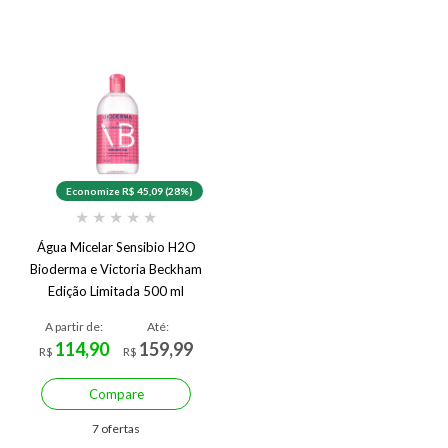
Economize R$ 45,09 (28%)
★
★
★
★
★
Água Micelar Sensibio H2O
Bioderma e Victoria Beckham
Edição Limitada 500 ml
A partir de:
Até:
114,90
159,99
R$
R$
Compare
7 ofertas