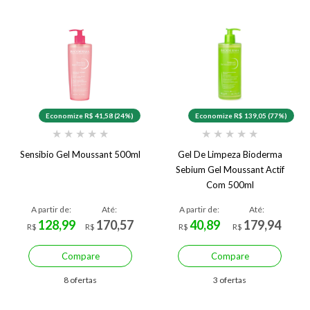
Economize R$ 41,58 (24%)
Economize R$ 139,05 (77%)
★
★
★
★
★
★
★
★
★
★
Sensibio Gel Moussant 500ml
Gel De Limpeza Bioderma
Sebium Gel Moussant Actif
Com 500ml
A partir de:
Até:
A partir de:
Até:
128,99
170,57
40,89
179,94
R$
R$
R$
R$
Compare
Compare
8 ofertas
3 ofertas