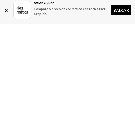
BAIXE O APP
Compare o preço de cosméticos de forma fácil
BAIXAR
e rápida.
A Kosmética
Redes Sociais
Baixe o App
Sobre nós