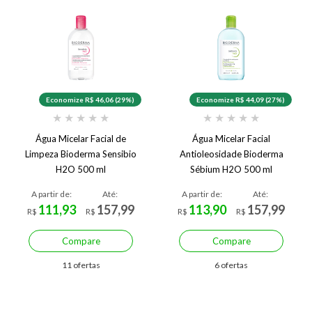
Economize R$ 46,06 (29%)
Economize R$ 44,09 (27%)
★
★
★
★
★
★
★
★
★
★
Água Micelar Facial de
Água Micelar Facial
Limpeza Bioderma Sensibio
Antioleosidade Bioderma
H2O 500 ml
Sébium H2O 500 ml
A partir de:
Até:
A partir de:
Até:
111,93
157,99
113,90
157,99
R$
R$
R$
R$
Compare
Compare
11 ofertas
6 ofertas