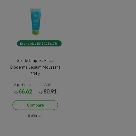
Economize R$ 14,29 (17%)
Gel de Limpeza Facial
Bioderma Sébium Moussant
204 g
A partir de:
Até:
66,62
80,91
R$
R$
Compare
8 ofertas