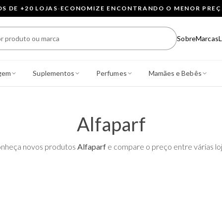
 DE +20 LOJAS
·
ECONOMIZE ENCONTRANDO O MENOR PRE
Sobre
Marcas
L
gem
Suplementos
Perfumes
Mamães e Bebês
Alfaparf
nheça novos produtos
Alfaparf
e compare o preço entre várias loj