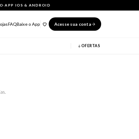
ÇO
·
APP IOS & ANDROID
ojas
FAQ
Baixe o App
Acesse sua conta
OFERTAS
as.