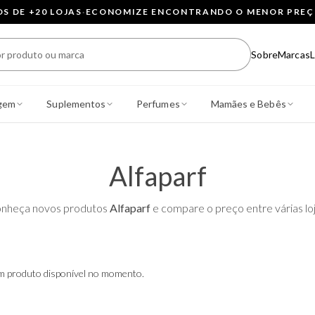
 DE +20 LOJAS
·
ECONOMIZE ENCONTRANDO O MENOR PRE
Sobre
Marcas
L
gem
Suplementos
Perfumes
Mamães e Bebês
Alfaparf
nheça novos produtos
Alfaparf
e compare o preço entre várias loj
 produto disponível no momento.