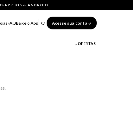
ÇO
·
APP IOS & ANDROID
ojas
FAQ
Baixe o App
Acesse sua conta
OFERTAS
as.