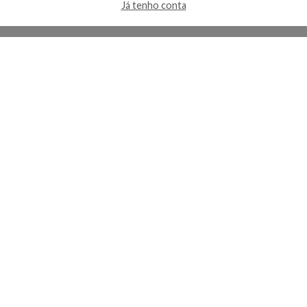
Já tenho conta
Alfaparf Evolution 1:
Alfaparf Coloração Tint
Coloração Permanente 60ml
Revolution Neon Electric Red
Produto indisponível
Produto indisponível
Em breve
Em breve