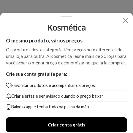
O mesmo produto, vários preços
Os produtos desta categoria têm preços bem diferentes de
uma loja para outra. A Kosmética reúne mais de 20 lojas para
você achar o menor preço e economizar no que já ia comprar.
Alfaparf Evolution Cube 9NB
TINT*F* EVOLUTION 60ML
Crie sua conta gratuita para:
Coloração Permanente Brilho
Alfaparf - Coloração
Favoritar produtos e acompanhar os preços
Permanente
Criar alertas e ser avisado quando o preço baixar
Produto indisponível
Produto indisponível
Baixe o app e tenha tudo na palma da mão
Em breve
Em breve
Criar conta grátis