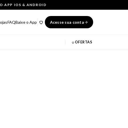
ÇO
·
APP IOS & ANDROID
ojas
FAQ
Baixe o App
Acesse sua conta
OFERTAS