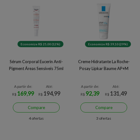
Economize R$ 25,00 (12%)
Economize R$ 39,10 (29%)
Sérum Corporal Eucerin Anti-
Creme Hidratante La Roche-
Pigment Áreas Sensíveis 75ml
Posay Lipkar Baume AP+M
A partir de:
Até:
A partir de:
Até:
169,99
194,99
92,39
131,49
R$
R$
R$
R$
Compare
Compare
4 ofertas
3 ofertas