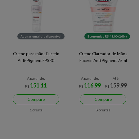
Apenas uma loja disponível
Economize R$ 43,00 (26%)
Creme para mãos Eucerin
Creme Clareador de Mãos
Anti-Pigment FPS30
Eucerin Anti Pigment 75ml
A partir de:
A partir de:
Até:
151,11
116,99
159,99
R$
R$
R$
Compare
Compare
1 oferta
8 ofertas