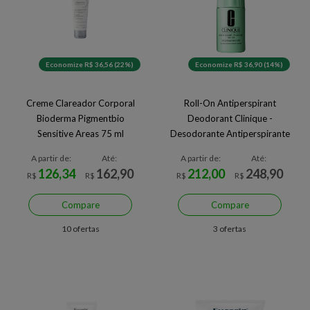
Economize R$ 36,56 (22%)
Economize R$ 36,90 (14%)
Creme Clareador Corporal
Roll-On Antiperspirant
Bioderma Pigmentbio
Deodorant Clinique -
Sensitive Areas 75 ml
Desodorante Antiperspirante
Roll-On 75ml
A partir de:
Até:
A partir de:
Até:
126,34
162,90
212,00
248,90
R$
R$
R$
R$
Compare
Compare
10 ofertas
3 ofertas