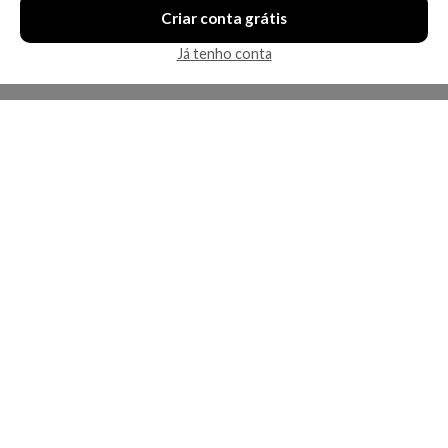
Criar conta grátis
Já tenho conta
A Kosmética
Redes Sociais
Baixe o App
Sobre nós
Contato