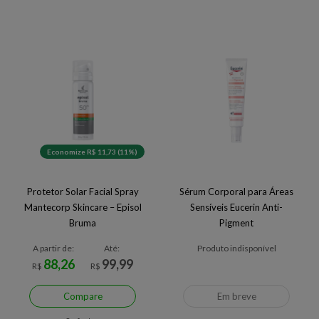
Economize R$ 11,73 (11%)
Protetor Solar Facial Spray
Sérum Corporal para Áreas
Mantecorp Skincare – Episol
Sensíveis Eucerin Anti-
Bruma
Pigment
A partir de:
Até:
Produto indisponível
88,26
99,99
R$
R$
Compare
Em breve